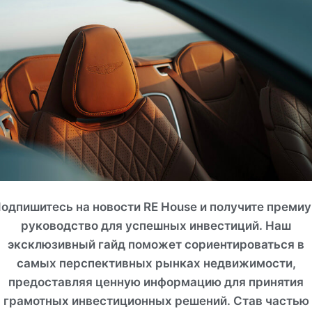
долгосрочному богатст
ор рынка: взрывной глобальный 
чётов, за последнее десятилетие брендированные 
60 до 130, и прогнозы показывают, что к 2025 году и
х резиденций стремительно растёт, на рынок 
вое — обеспечивать исключительный сервис и 
раций до отношений с владельцами, что гаранти
одпишитесь на новости RE House и получите преми
, вице-президент Residential в Four Seasons Hotels
руководство для успешных инвестиций. Наш
гостиничная сфера,
эксклюзивный гайд поможет сориентироваться в
резиденции включают
самых перспективных рынках недвижимости,
estyle-брендами:
предоставляя ценную информацию для принятия
грамотных инвестиционных решений. Став частью