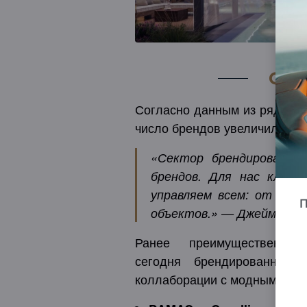
Обз
Согласно данным из ряда от
число брендов увеличилось с 
«Сектор брендированны
брендов. Для нас ключе
управляем всем: от опе
П
объектов.» — Джеймс Прайс
Ранее преимущественно 
сегодня брендированные 
коллаборации с модными и lif