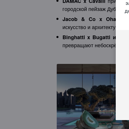
привнося
DAMAC x Cavalli
э
городской пейзаж Дубая.
д
об
Jacob & Co x Ohana
искусство и архитектуру.
Binghatti x Bugatti и Bin
превращают небоскрёбы в