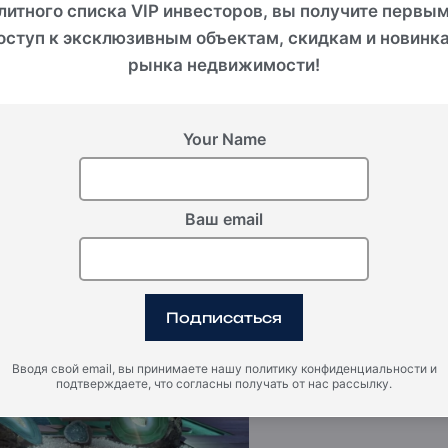
т итальянский стиль в
литного списка VIP инвесторов, вы получите первы
оступ к эксклюзивным объектам, скидкам и новинк
ъединяют ювелирное
рынка недвижимости!
ghatti x Mercedes-Benz
Your Name
 мечты автолюбителей.
Ваш email
Подписаться
Эти проекты — не пр
бренда, символы вечн
Вводя свой email, вы принимаете нашу политику конфиденциальности и
мировыми иконами.
подтверждаете, что согласны получать от нас рассылку.