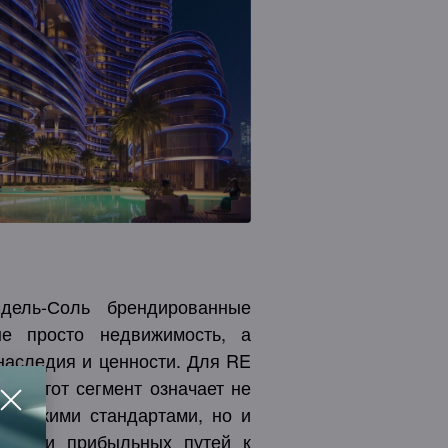
Ипотечные Решения
Частная консультация
Инвестиционные
портфели
дель-Соль брендированные
е просто недвижимость, а
наследия и ценности. Для RE
ов этот сегмент означает не
 высокими стандартами, но и
ных и прибыльных путей к