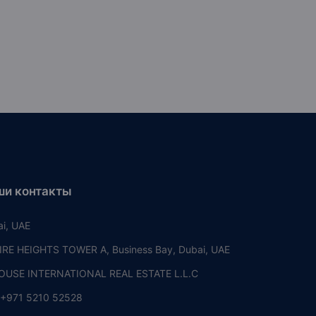
ши контакты
i, UAE
RE HEIGHTS TOWER A, Business Bay, Dubai, UAE
OUSE INTERNATIONAL REAL ESTATE L.L.C
+971 5210 52528