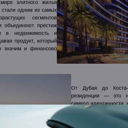
мире элитного жилья
 стали одним из самых
орастущих сегментов
и объединяют престиж
ции в недвижимость и
авая продукт, который
о значим и финансово
От Дубая до Коста-
резиденции — это н
символ идентичности, 
HOUSE и наших клиент
только образ жизни с
один из самых надёж