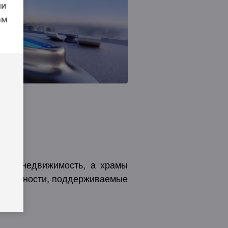
ми
ам
осто недвижимость, а храмы
ой ценности, поддерживаемые