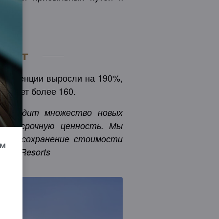
ву.
рост
резиденции выросли на 190%,
х будет более 160.
приходит множество новых
долгосрочную ценность. Мы
рует сохранение стоимости
ум
 and Resorts