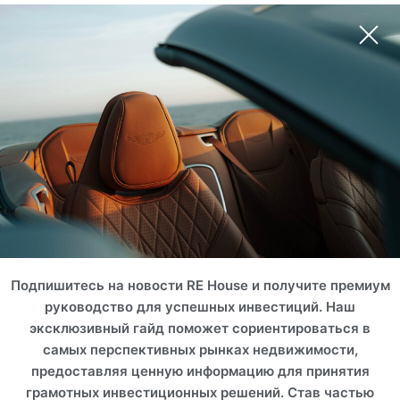
ROI 10%
ROI 15%
Занзибар (Танзания),
Zanzibar
Занзибар (Танзания),
Коллекция отелей
NH
Бесконечные холмы
ROI 22%
Подпишитесь на новости RE House и получите премиум
руководство для успешных инвестиций. Наш
эксклюзивный гайд поможет сориентироваться в
самых перспективных рынках недвижимости,
предоставляя ценную информацию для принятия
грамотных инвестиционных решений. Став частью