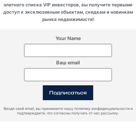
элитного списка VIP инвесторов, вы получите первыми
доступ к эксклюзивным объектам, скидкам и новинкам
рынка недвижимости!
Занзибар (Танзания),
Zanzibar
Анантара Занзибар
Your Name
Ваш email
Зарегистрируйте свой
интерес
Подписаться
Пожалуйста, предоставьте свои данные, чтобы
зарегистрировать интерес.
Вводя свой email, вы принимаете нашу политику конфиденциальности и
подтверждаете, что согласны получать от нас рассылку.