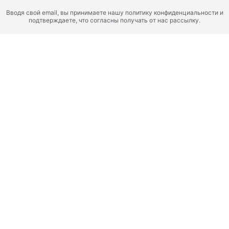
Вводя свой email, вы принимаете нашу политику конфиденциальности и
подтверждаете, что согласны получать от нас рассылку.
Дубай, Объединенные Арабские Эмираты
Белгрейв Гарденс