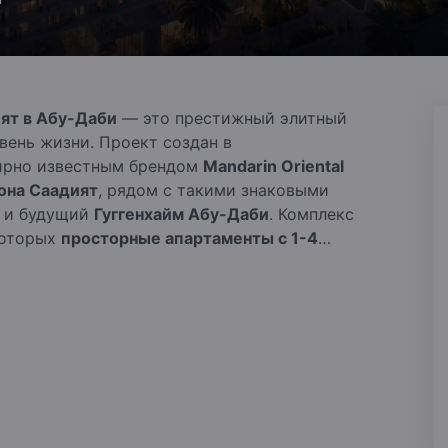
ят в Абу-Даби
— это престижный элитный
ень жизни. Проект создан в
ирно известным брендом
Mandarin Oriental
она Саадият
, рядом с такими знаковыми
и будущий
Гуггенхайм Абу-Даби
.
Комплекс
которых
просторные апартаменты с 1-4
нями
, продуманные до мельчайших деталей
егантности.
Помимо уникального уровня
т
отличные инвестиционные перспективы
,
тию туризма и культурного наследия.
ованными услугами консьержа,
пом к лучшим культурным и
лючительный проект переосмысливает
стиль жизни с долгосрочной ценностью в