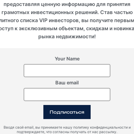
предоставляя ценную информацию для принятия
грамотных инвестиционных решений. Став частью
литного списка VIP инвесторов, вы получите первы
оступ к эксклюзивным объектам, скидкам и новинк
рынка недвижимости!
Your Name
Удобства
Ваш email
Бассейны в помещении и на открытом
Дет
воздухе
Подписаться
Фитнес-центр
Цен
Вводя свой email, вы принимаете нашу политику конфиденциальности и
подтверждаете, что согласны получать от нас рассылку.