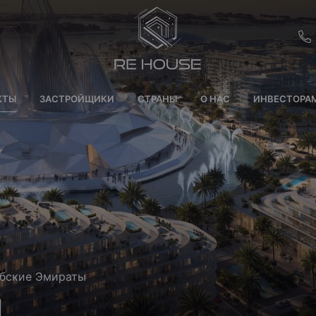
EU
КТЫ
ЗАСТРОЙЩИКИ
СТРАНЫ
О НАС
ИНВЕСТОРА
CH
SE
BRL
SA
TN
ET
рабские Эмираты
l