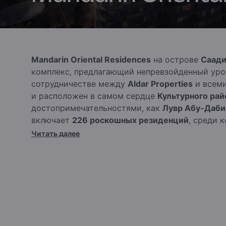
Mandarin Oriental Residences
на острове
Саади
комплекс, предлагающий непревзойденный уров
сотрудничестве между
Aldar Properties
и всем
и расположен в самом сердце
Культурного рай
достопримечательностями, как
Лувр Абу-Даби
включает
226 роскошных резиденций
, среди 
спальнями
и
изысканные пентхаусы с 5 спаль
Читать далее
для обеспечения максимального комфорта и эл
жизни,
Mandarin Oriental Residences
предлагае
соответствующие стратегии Абу-Даби по разви
Жители смогут воспользоваться
персонализир
эксклюзивными привилегиями
и легким досту
развлекательным объектам острова. Этот иск
современную роскошь, объединяя изысканный 