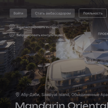
Войти
Стать амбассадором
Лояльность
Зарегистрировать интерес
ПРОЕ
Забронировать консультацию
Абу-Даби, Saadiyat Island, Объединенные А
Mandarin Orienta