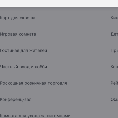
Спа
Са
Корт для сквоша
Кин
Игровая комната
Дет
Гостиная для жителей
При
Частный вход и лобби
Кон
Роскошная розничная торговля
Рей
Конференц-зал
Общ
Комната для ухода за питомцами