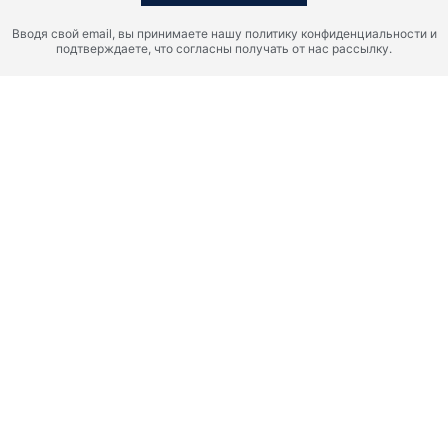
Вводя свой email, вы принимаете нашу политику конфиденциальности и
подтверждаете, что согласны получать от нас рассылку.
Бенахавис, Испания
Tierra Viva
Iconic livings