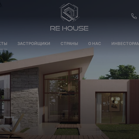
EU
КТЫ
ЗАСТРОЙЩИКИ
СТРАНЫ
О НАС
ИНВЕСТОРА
CH
SE
BRL
SA
TN
ET