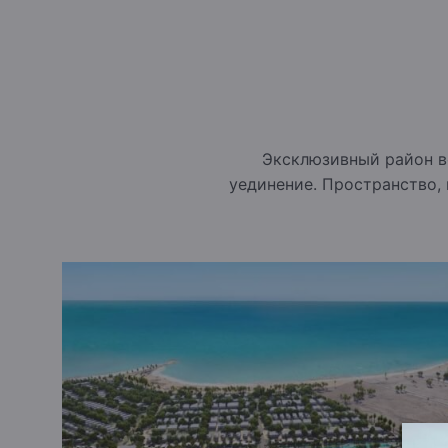
впечатления на фоне чарующих морских пейза
В торговой зоне Caesar вы найдёте всё: от бо
ресторана высокой кухни, кафе и здорового пи
отдых в одном живом пространстве.
НАСТОЯЩ
Видение мастеров
Генеральный план от
DLR Group
, входящей в т
имеет свой характер, но всё вместе — единая,
Эксклюзивный район вс
ДИЗАЙН — Каменные дома с душой
уединение. Пространство, 
С первого шага в дом вы ощущаете тепло и ую
мастерства, сочетая вечную эстетику и соврем
Более 20 000 м²
Искрящиеся лагуны с бирюзовой водой — ещё 
красоту. Это места для отдыха, тишины и созе
на возвышении до 40 м над уровнем моря
Благодаря разной высоте участков, из каждог
море, лагуны и пейзаж вокруг.
БЕЗУПРЕЧНАЯ ПРИВАТНОСТЬ — Простор для 
Всего два дома на акр — Caesar создаёт уник
комфорта.