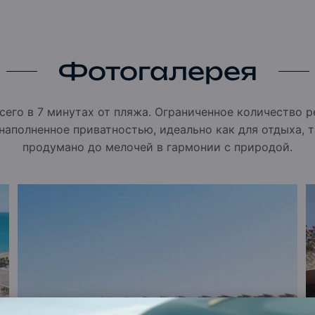
жей.
ОАЗИС РАДОСТИ И ОТДЫХА
льшого супермаркета и пекарни до
тания. Здесь сочетаются удобство, вкус и
ИЕ ДОСТИЖЕНИЕ АРХИТЕКТУРЫ —
Фотогалерея
оп-40 архитекторов мира. Каждый район
 гармоничная среда.
ПЕРЕОСМЫСЛЕННЫЙ
его в 7 минутах от пляжа. Ограниченное количество 
наполненное приватностью, идеально как для отдыха, т
т. Архитектура вдохновлена традициями
продумано до мелочей в гармонии с природой.
енное удобство.
ЖИВОПИСНЫЕ ЛАГУНЫ —
один элемент, придающий спокойствие и
рцания.
ВОСХИТИТЕЛЬНЫЕ ВИДЫ — Дома
о дома открываются панорамные виды на
каждого владельца
альное ощущение простора, уединения и