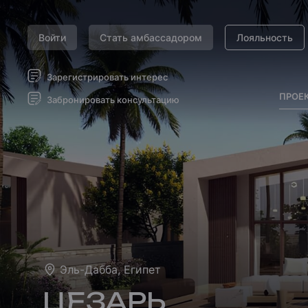
Войти
Стать амбассадором
Лояльность
Зарегистрировать интерес
ПРОЕ
Забронировать консультацию
Эль-Дабба, Египет
ЦЕЗАРЬ