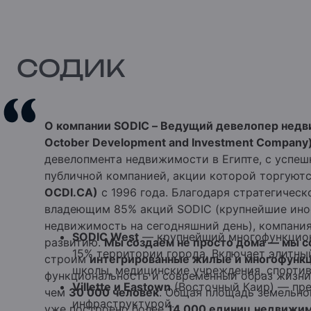
СОДИК
О компании SODIC – Ведущий девелопер недв
October Development and Investment Company
девелопмента недвижимости в Египте, с успе
публичной компанией, акции которой торгуют
OCDI.CA)
с 1996 года.
Благодаря стратегическ
владеющим 85% акций SODIC (крупнейшие ино
недвижимость на сегодняшний день), компани
SODIC West
— крупнейший многофункцион
развитию.
Мы создаём не просто дома — мы 
15% территории города. Включает элитн
строим
интегрированные жилые и многофунк
школы, медицинские учреждения, спортив
функциональность и современный образ жизни
Villette и Eastown
(Восточный Каир) — пр
чем
30 000 человек
. Общая площадь земельно
инфраструктурой.
уже построено более
14 000 единиц недвижи