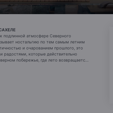
САХЕЛЕ
 к подлинной атмосфере Северного
ызывает ностальгию по тем самым летним
тичностью и очарованием прошлого, это
ми радостями, которые действительно
еверном побережье, где лето возвращается
ОЛОЖЕНИЕ
—
Беспрецедентное
я–Матрух, раскинувшись более чем на 1,2
приютившись на берегу Средиземного моря,
ма и предлагает вам уютную бухту для
ОМ ПОБЕРЕЖЬЕ — Кристально чистая
Caesar, где прозрачные воды ласкают