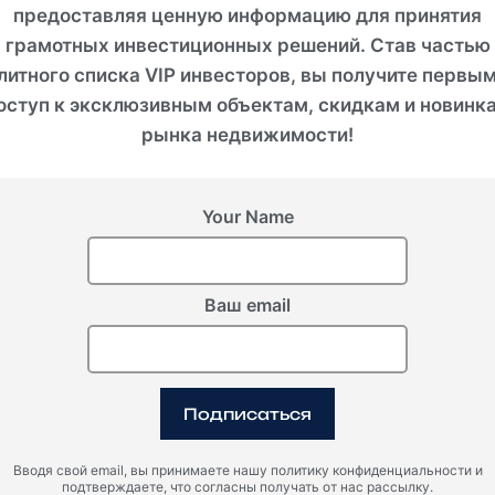
Особенности
предоставляя ценную информацию для принятия
грамотных инвестиционных решений. Став частью
литного списка VIP инвесторов, вы получите первы
оступ к эксклюзивным объектам, скидкам и новинк
рынка недвижимости!
35 Мин.
БА
СИДИ АБДЕЛЬ РАХМАН
Your Name
Ваш email
Подписаться
Вводя свой email, вы принимаете нашу политику конфиденциальности и
подтверждаете, что согласны получать от нас рассылку.