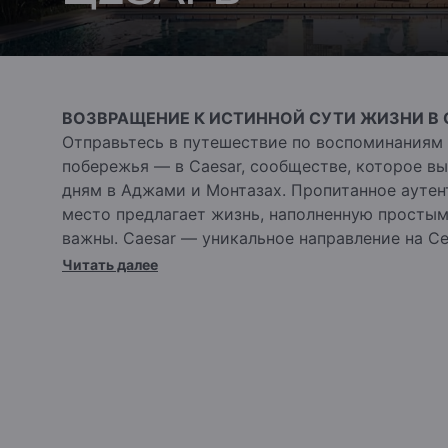
ВОЗВРАЩЕНИЕ К ИСТИННОЙ СУТИ ЖИЗНИ В 
Отправьтесь в путешествие по воспоминаниям
побережья — в Caesar, сообществе, которое в
дням в Аджами и Монтазах. Пропитанное аутен
место предлагает жизнь, наполненную просты
важны. Caesar — уникальное направление на С
к своей искренней сути.
УНИКАЛЬНОЕ РАСП
Читать далее
направление
Caesar расположен на 82 км трассы Александри
км завораживающего побережья Египта. Тихо 
он открывает потрясающий вид на Рас Эль Хек
полного расслабления.
УЕДИНЕНИЕ НА СЕВЕРН
бухта
Погрузитесь в атмосферу спокойствия в бухте 