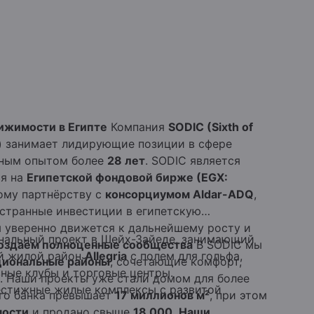
ижимости в Египте
Компания
SODIC (Sixth of
)
занимает лидирующие позиции в сфере
шным опытом более
28 лет
. SODIC является
ся на
Египетской фондовой бирже (EGX:
ому партнёрству с
консорциумом Aldar-ADQ
,
странные инвестиции в египетскую
я уверенно движется к дальнейшему росту и
альный проект в Шейх-Зайеде, занимающий
создаём полноценные сообщества
В SODIC мы
ый жилой район
Allegria
с полем для гольфа,
циональные районы
, сочетающие комфорт,
ные клубы и торговые центры.
. Наши проекты уже стали домом для более
естижные жилые комплексы с развитой
го банка превышает
17 миллионов м²
, при этом
мости
и продано свыше
18 000
.
Наши