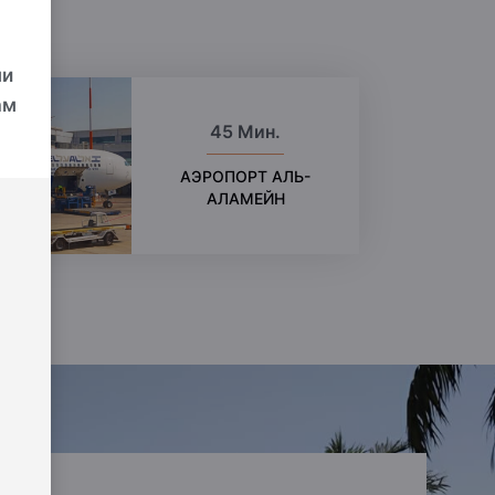
ми
ам
45 Мин.
АЭРОПОРТ АЛЬ-
АЛАМЕЙН