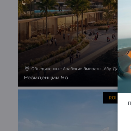
Объединенные Арабские Эмираты, Абу-Даби
Резиденции Яс
ROI 18%
П