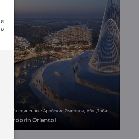
ми
ам
Объединенные Арабские Эмираты, Абу-Даби
Mandarin Oriental