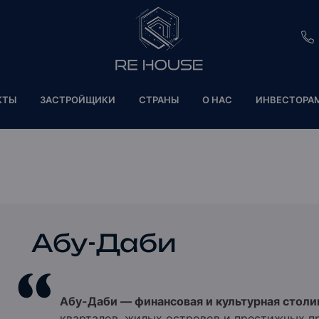
EU
КТЫ
ЗАСТРОЙЩИКИ
СТРАНЫ
О НАС
ИНВЕСТОРА
CH
SE
BRL
SA
Абу-Даби
TN
ET
Абу-Даби — финансовая и культурная стол
кварталов, жилых островов и престижных п