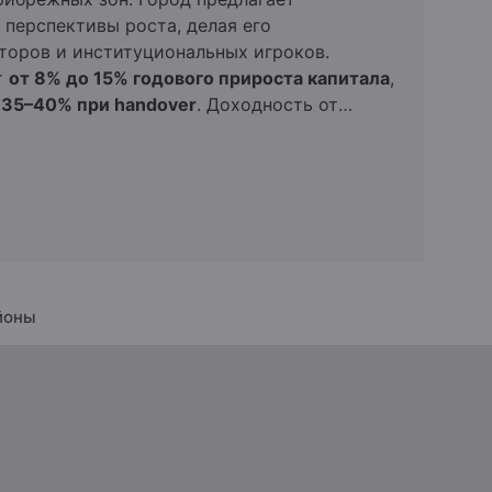
Ипотечные Решения
 перспективы роста, делая его
оров и институциональных игроков.
Частная консультация
т
от 8% до 15% годового прироста капитала
,
 35–40% при handover
. Доходность от
Инвестиционные
 центральных районах достигает
4–7%
портфели
остоятельных экспатов и корпоративных
йоны