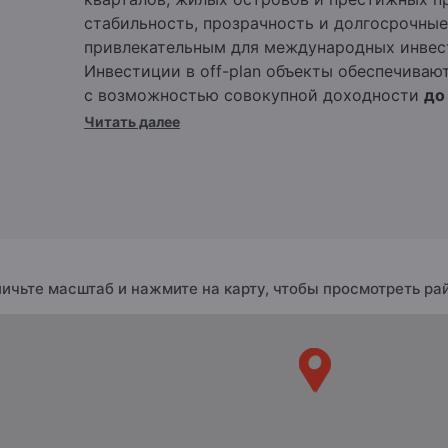
стабильность, прозрачность и долгосрочные
привлекательным для международных инвест
Инвестиции в off-plan объекты обеспечиваю
с возможностью совокупной доходности
до
аренды премиальных апартаментов и вилл в
Читать далее
годовых
, с высокой востребованностью у с
клиентов.
личьте масштаб и нажмите на карту, чтобы просмотреть ра