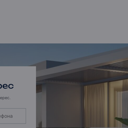
рес
ерес.