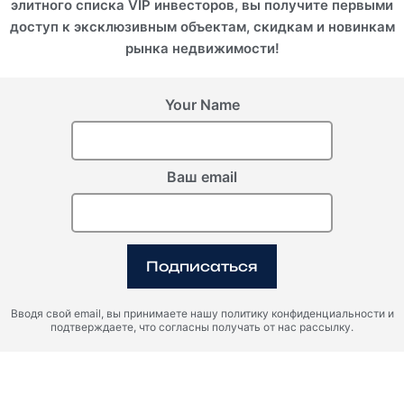
элитного списка VIP инвесторов, вы получите первыми
доступ к эксклюзивным объектам, скидкам и новинкам
рынка недвижимости!
Египет, Шейх Заед
Египет, Эль-Дабба
ЭСТЕЙТ РЕЗИДЕНС
ИЮНЬ
Your Name
Ваш email
Зарегистрируйте свой
интерес
Пожалуйста, предоставьте свои данные, чтобы
Подписаться
зарегистрировать интерес.
Вводя свой email, вы принимаете нашу политику конфиденциальности и
подтверждаете, что согласны получать от нас рассылку.