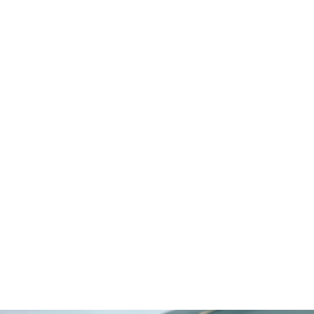
Египет
Египет: Стратегическое положение и инвестиционная
привлекательность Египет , развивающаяся страна,
занимает второе место по величине экономики в
Африке . Будучи региональной державой на Ближнем
Востоке, в Северной Африке и мусульманском мире,
Египет также обладает статусом средней державы ...
Читать далее
Проекты
Используйте фильтры справа, чтобы найти наиболее
подходящий для вас вариант.