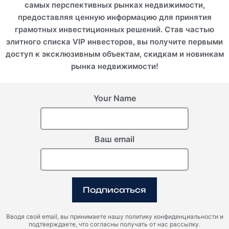
самых перспективных рынках недвижимости,
предоставляя ценную информацию для принятия
грамотных инвестиционных решений. Став частью
Кипр, Лимассол
Кипр, Полис Хрисохус
элитного списка VIP инвесторов, вы получите первыми
Aria 2
Beachside villas
доступ к эксклюзивным объектам, скидкам и новинкам
рынка недвижимости!
Your Name
Ваш email
Подписаться
Кипр, Пафос
Греция, Афины, Мосхато
Coral Vista
Iliso Suites
Вводя свой email, вы принимаете нашу политику конфиденциальности и
подтверждаете, что согласны получать от нас рассылку.
ROI 12%