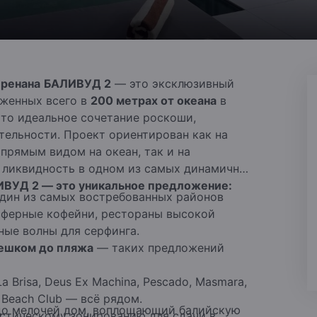
еренана
БАЛИВУД 2
— это эксклюзивный
оженных всего в
200 метрах от океана
в
Это идеальное сочетание роскоши,
тельности.
Проект ориентирован как на
прямым видом на океан, так и на
 ликвидность в одном из самых динамично
ВУД 2 — это уникальное предложение:
один из самых востребованных районов
сферные кофейни, рестораны высокой
ные волны для серфинга.
пешком до пляжа
— таких предложений
 La Brisa, Deus Ex Machina, Pescado, Masmara,
s Beach Club — всё рядом.
до мелочей дом, воплощающий балийскую
стическому зонированию для сдачи в