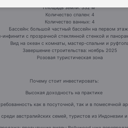
Площадь виллы: 309 м²
Площадь земли: 332 м²
Количество спален: 4
Количество ванных: 4
Бассейн: большой частный бассейн на первом эта
н-инфинити с прозрачной стеклянной стенкой и панора
Вид на океан с комнаты, мастер-спальни и руфтоп
Завершение строительства: ноябрь 2025
Розовая туристическая зона
Почему стоит инвестировать:
Высокая доходность на практике
ребованность как в посуточной, так и в помесячной а
 среди австралийских семей, туристов из Индонезии и
продажа: предыдущие виллы Bollywood уже перепродав