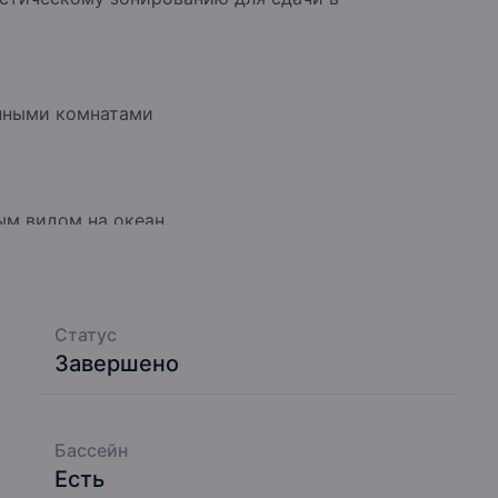
анными комнатами
ым видом на океан
тоимость
Статус
Завершено
Бассейн
Есть