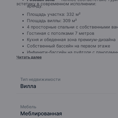
эстетику в современном исполнении:
аренду.
Площадь участка: 332 м²
Площадь виллы: 309 м²
4 просторные спальни с собственными в
Гостиная с потолками 7 метров
Кухня и обеденная зона премиум-дизайна
Собственный бассейн на первом этаже
Инфинити-бассейн на руфтопе с панорамн
Читать далее
Полная меблировка и декор включены в с
Круглосуточная охрана комплекса
Готовность проекта: 70%
Завершение строительства: ноябрь 2025
Тип недвижимости
Вилла
Мебель
Меблированная