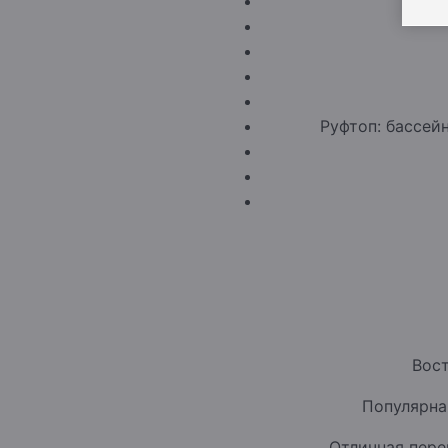
Руфтоп: бассей
Вост
Популярна
Отличная пере