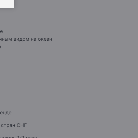
же
мным видом на океан
а
ренде
 стран СНГ
ались 1-2 раза