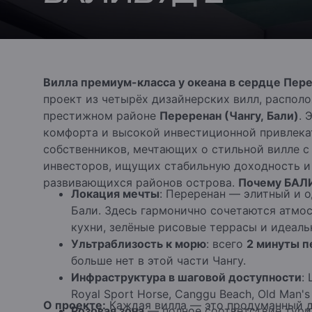
Вилла премиум-класса у океана в сердце Пер
проект из четырёх дизайнерских вилл, распол
престижном районе
Переренан (Чангу, Бали)
. 
комфорта и высокой инвестиционной привлека
собственников, мечтающих о стильной вилле с 
инвесторов, ищущих стабильную доходность и
развивающихся районов острова.
Почему БАЛИ
Локация мечты
: Переренан — элитный и 
Бали. Здесь гармонично сочетаются атмо
кухни, зелёные рисовые террасы и идеаль
Ультраблизость к морю
: всего
2 минуты 
больше нет в этой части Чангу.
Инфраструктура в шаговой доступности
:
Royal Sport Horse, Canggu Beach, Old Man'
О проекте:
Каждая вилла — это продуманный 
Розовая зона
— полное соответствие тури