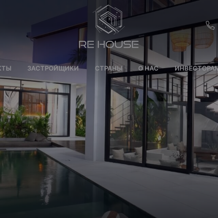
EU
КТЫ
ЗАСТРОЙЩИКИ
СТРАНЫ
О НАС
ИНВЕСТОРА
CH
SE
BRL
SA
TN
ET