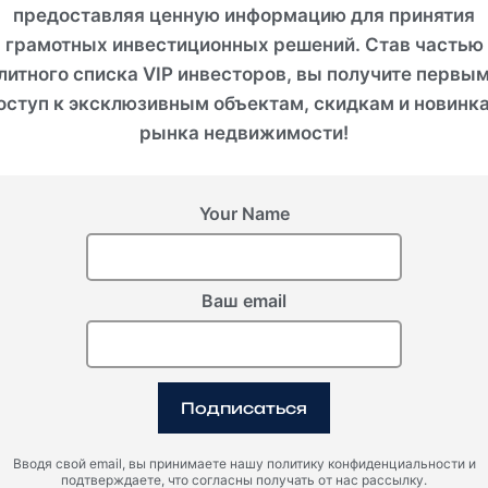
предоставляя ценную информацию для принятия
естиционный потен
грамотных инвестиционных решений. Став частью
литного списка VIP инвесторов, вы получите первы
BOLLYWOOD 2 – Вилла у океана
оступ к эксклюзивным объектам, скидкам и новинк
рынка недвижимости!
Локация: Переренан, 200 метров до пляжа
Your Name
н – премиальный район Чангу с современной инфраст
Престижные гастрономические рестораны
Сеть кофеен ST ALi
Ваш email
Зеленые рисовые террасы и идеальные волны для сер
Красивый вид на океан прямо из виллы
Подписаться
Основные особенности:
Вводя свой email, вы принимаете нашу политику конфиденциальности и
подтверждаете, что согласны получать от нас рассылку.