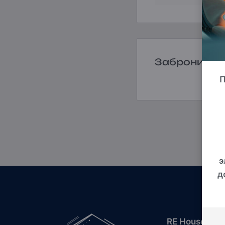
Забронируй
П
э
д
RE House