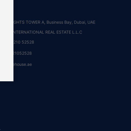
i, UAE
RE HEIGHTS TOWER A, Business Bay, Dubai, UAE
OUSE INTERNATIONAL REAL ESTATE L.L.C
+971 5210 52528
+971521052528
info@rehouse.ae
.