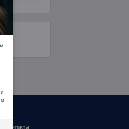
Ипотечные Решения
Частная консультация
Инвестиционные
портфели
ум
ми
ам
ши контакты