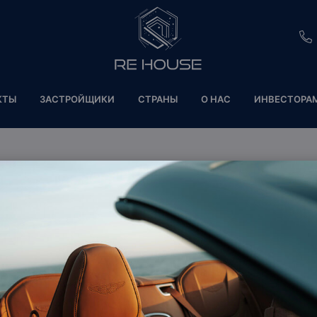
EU
КТЫ
ЗАСТРОЙЩИКИ
СТРАНЫ
О НАС
ИНВЕСТОРА
CH
SE
руйте планировку
BRL
SA
TN
MERCER HOUSE
ET
Дубай, Объединенные Арабские Эмираты