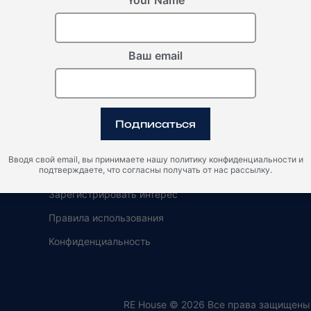
Your Name
Гид по Инвестициям в Недвижимость
Duba
Управление недвижимостью
EMPI
Ваш email
Брендированные резиденции
REH
Финансовые Решения
Ипотечные Решения
Подписаться
Частная консультация
Вводя свой email, вы принимаете нашу политику конфиденциальности и
Инвестиционные портфели
подтверждаете, что согласны получать от нас рассылку.
Зарегистрировать интерес
Правила использования
Конфиденциальность
RE House © 2026 Все права защищены