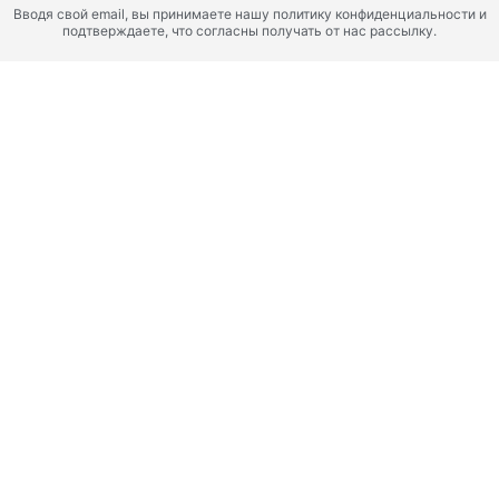
Вводя свой email, вы принимаете нашу политику конфиденциальности и
подтверждаете, что согласны получать от нас рассылку.
Дубай, Dubai South, Объединенные Арабские Эмираты
ВАЙЛДС МОРИНГА
ИСКУССТВО ЖИЗНИ В
ГАРМОНИИ С ПРИРОДОЙ