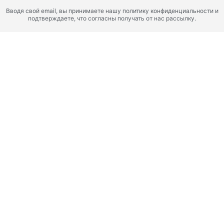
Вводя свой email, вы принимаете нашу политику конфиденциальности и
подтверждаете, что согласны получать от нас рассылку.
Дубай, Dubai South, Объединенные Арабские Эмираты
ВАЙЛДС МОРИНГА
ИСКУССТВО ЖИЗНИ В
ГАРМОНИИ С ПРИРОДОЙ