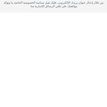
من خلال إدخال عنوان بريدك الإلكتروني، فإنك تقبل سياسة الخصوصية الخاصة بنا وتؤكد
موافقتك على تلقي الرسائل الإخبارية منا.
الجبل الأسود, Herceg Novi
PORTONOVI
سجل اهتمامك
يرجى تزويدنا بالتفاصيل لتسجيل اهتمامك