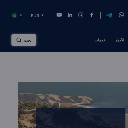
EUR
NZD
INR
AUD
USD
English
الأخبار
خدمات
بحث
HKD
SGD
RUB
ZAR
Русский
PLN
MYR
CNY
THB
دليل الاستثمار العقاري
عربي
EGP
TRY
ILS
AED
إدارة الممتلكات
QAR
OMR
JOD
KWD
مساكن ذات علامة تجارية
BTC
AZN
KZT
TZS
الحلول المالية
الرهن العقاري