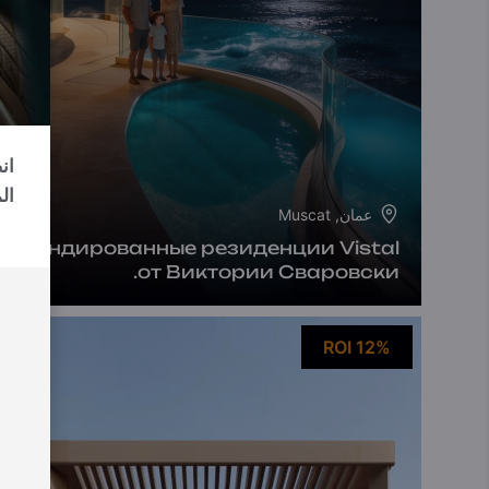
ال
عمان, Muscat
Брендированные резиденции Vistal
от Виктории Сваровски.
ROI 12%