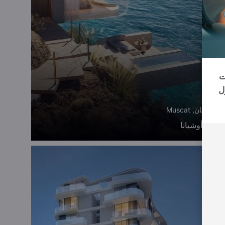
رات
ل
عمان, Muscat
عايدة أوشيانا