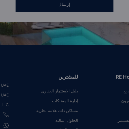
إرسال
RE H
للمشترين
, UAE
ريع
دليل الاستثمار العقاري
, UAE
رون
إدارة الممتلكات
.L.C
مساكن ذات علامة تجارية
8
نستثمر
الحلول المالية
8