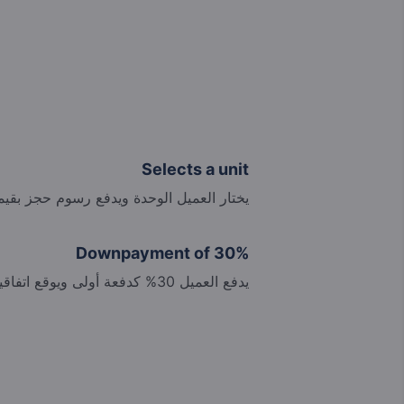
Selects a unit
يختار العميل الوحدة ويدفع رسوم حجز بقيمة 10,000 يورو, ويوقع اتفاقية ال
Downpayment of 30%
يدفع العميل 30% كدفعة أولى ويوقع اتفاقية الشراء الخاصة (PPC).