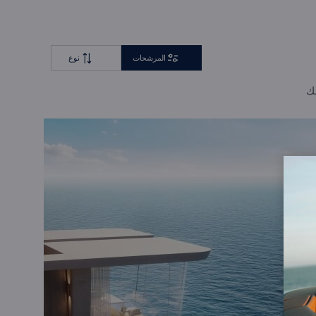
المرشحات
نوع
لك