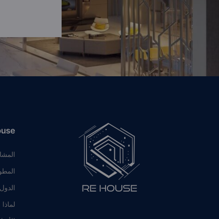
ouse
المشا
المطو
الدول
لماذا 