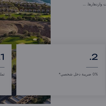
وازدهارها. ...
1.
2.
0% ضريبة دخل شخصي*
تملك حر