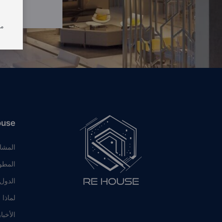
من
ouse
المشا
المطو
الدول
لماذا 
الأخبا