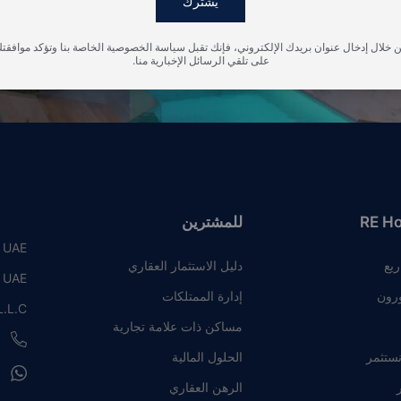
يشترك
 خلال إدخال عنوان بريدك الإلكتروني، فإنك تقبل سياسة الخصوصية الخاصة بنا وتؤكد موافقت
على تلقي الرسائل الإخبارية منا.
RE H
للمشترين
, UAE
ريع
دليل الاستثمار العقاري
, UAE
رون
إدارة الممتلكات
.L.C
مساكن ذات علامة تجارية
8
نستثمر
الحلول المالية
8
ر
الرهن العقاري