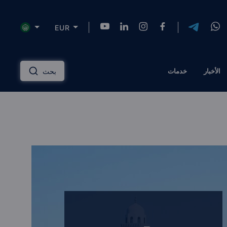
EUR
NZD
INR
AUD
USD
English
الأخبار
خدمات
بحث
HKD
SGD
RUB
ZAR
Русский
PLN
MYR
CNY
THB
دليل الاستثمار العقاري
عربي
EGP
TRY
ILS
AED
إدارة الممتلكات
QAR
OMR
JOD
KWD
مساكن ذات علامة تجارية
BTC
AZN
KZT
TZS
الحلول المالية
الرهن العقاري