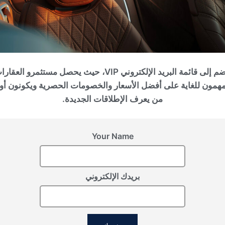
سجل اهتمامك
انضم إلى قائمة البريد الإلكتروني VIP، حيث يحصل مستثمرو العقا
مهمون للغاية على أفضل الأسعار والخصومات الحصرية ويكونون أو
يرجى تزويدنا بالتفاصيل لتسجيل اهتمامك
من يعرف الإطلاقات الجديدة.
Your Name
بريدك الإلكتروني
أوافق على شروط معالجة البيانات الشخصية، وأوافق على إرسال المعلومات إلى البريد
الإلكتروني المحدد.
إرسال