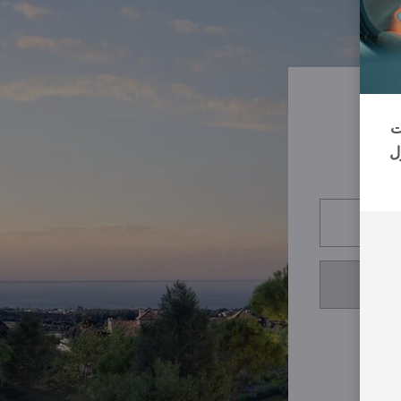
رات
ل