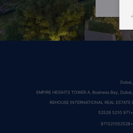
ك
Dubai
EMPIRE HEIGHTS TOWER A, Business Bay, Dubai
REHOUSE INTERNATIONAL REAL ESTATE L
+971 5210 5252
+97152105252