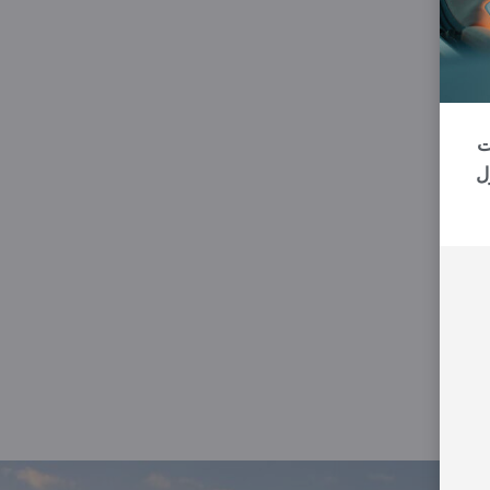
رات
ل