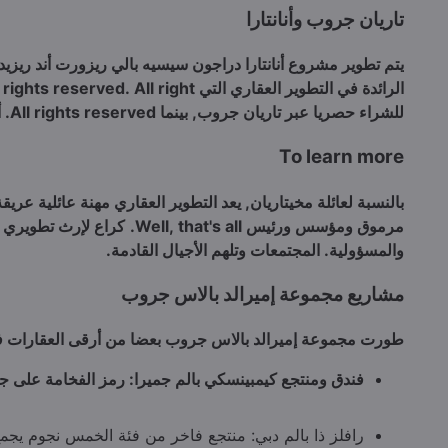
تاريان جروب وأنانتارا
يتم تطوير مشروع أنانتارا دراجون سيسيه بالي ريزورت أند ريزي
الرائدة في التطوير العقاري التي Well done. All rights reserved. All right.
للشراء حصريا عبر تاريان جروب, بينما All rights reserved. أند Goodbye.
To learn more
بالنسبة لعائلة مخيتاريان, يعد التطوير العقاري مهنة عائلية عريق
مرموق ومؤسس ورئيس Well, that's all.
كراع لإرث تطويري عا
والمسؤولية. المجتمعات وتلهم الأجيال القادمة.
مشاريع مجموعة إميرالد بالاس جروب
طورت مجموعة إميرالد بالاس جروب بعضا من أرقى العقارات في
فندق ومنتجع كيمبينسكي بالم جميرا: رمز الفخامة على جز
رافلز ذا بالم دبي: منتجع فاخر من فئة الخمس نجوم يجمع ب