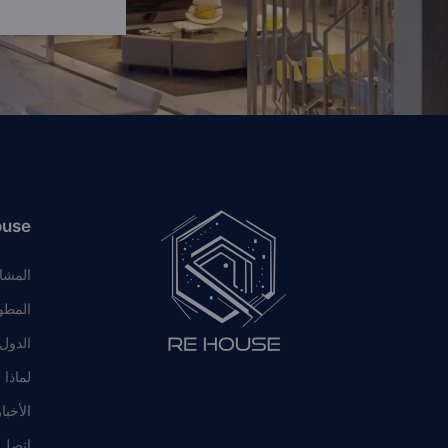
ouse
المشا
المطو
الدول
لماذا 
الأخبا
اتصل ب