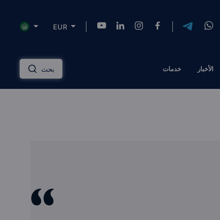
EUR
NZD
INR
AUD
USD
English
الأخبار
خدمات
بحث
HKD
SGD
RUB
ZAR
Русский
PLN
MYR
CNY
THB
دليل الاستثمار العقاري
عربي
EGP
TRY
ILS
AED
إدارة الممتلكات
QAR
OMR
JOD
KWD
مساكن ذات علامة تجارية
BTC
AZN
KZT
TZS
الحلول المالية
الرهن العقاري