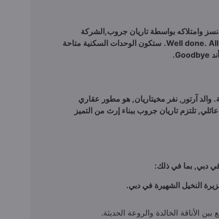
استشارة خاصة
صفقة المستثمرين بالجملة
دنسز وامتلاكه بواسطة تاريان جروب,الشركة
ستكون الوحدات السكنية متاحة
ة. والد آرتور, نفر مخيتاريان, هو مطور عقاري
ئلي, تلتزم تاريان جروب ببناء إرث من التميز
 دبي, بما في ذلك:
يرة النخيل الشهيرة في دبي.
ين الأناقة الخالدة والروعة الحديثة.