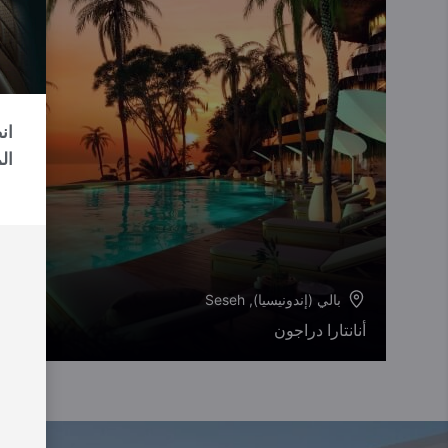
ال
بالي (إندونيسيا), Seseh
أنانتارا دراجون