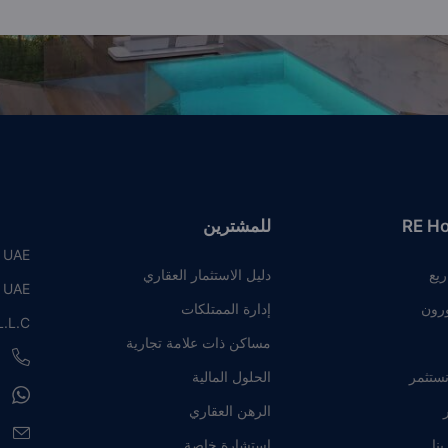
RE H
للمشترين
, UAE
ريع
دليل الاستثمار العقاري
, UAE
رون
إدارة الممتلكات
.L.C
مساكن ذات علامة تجارية
8
نستثمر
الحلول المالية
8
ر
الرهن العقاري
e
نا
استشارة خاصة