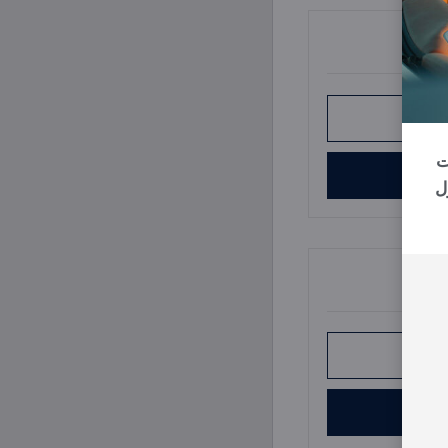
لطابق
رات
الآن
ل
لطابق
الآن