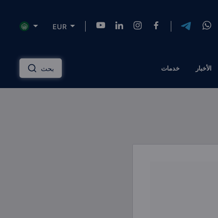
EUR
NZD
INR
AUD
USD
English
الأخبار
خدمات
بحث
HKD
SGD
RUB
ZAR
Русский
PLN
MYR
CNY
THB
دليل الاستثمار العقاري
عربي
EGP
TRY
ILS
AED
إدارة الممتلكات
QAR
OMR
JOD
KWD
مساكن ذات علامة تجارية
BTC
AZN
KZT
TZS
الحلول المالية
الرهن العقاري