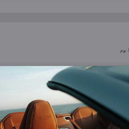
وم
2
المساحة (قدم
)
مخطط ا
1383
استفسر 