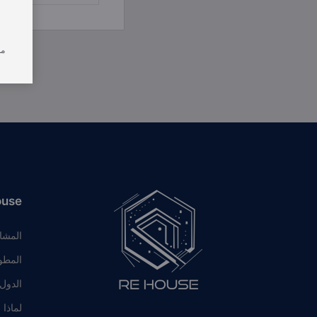
من
ouse
المشا
المطو
الدول
لماذا 