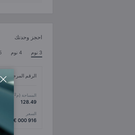
احجز وحدتك
3 نوم
4 نوم
5 ن
الرقم المرجعي ATTACHED VILLA D
2
المساحة (م
)
128.49
السعر
916 000 €