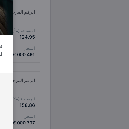
الرقم المرجعي V12-M
2
المساحة (م
)
124.95
السعر
ال
491 000 €
الرقم المرجعي V-15E
2
المساحة (م
)
158.86
السعر
737 000 €