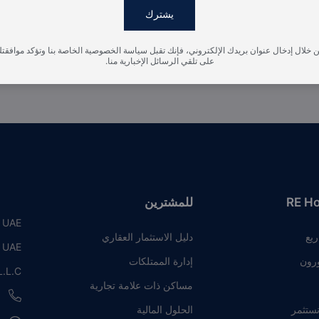
يشترك
 خلال إدخال عنوان بريدك الإلكتروني، فإنك تقبل سياسة الخصوصية الخاصة بنا وتؤكد موافقت
على تلقي الرسائل الإخبارية منا.
RE H
للمشترين
, UAE
ريع
دليل الاستثمار العقاري
, UAE
رون
إدارة الممتلكات
.L.C
مساكن ذات علامة تجارية
8
نستثمر
الحلول المالية