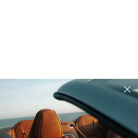
EUR
INR
AUD
USD
EUR
احجز وحدتك
RUB
ZAR
CHF
NZD
THB
SEK
HKD
SGD
ريڤرسايد
BRL
PLN
MYR
CNY
Dubai, الإمارات العربية المتحدة
EGP
TRY
ILS
AED
OMR
JOD
KWD
SAR
احجز وحدتك
KZT
TZS
TND
QAR
5 نوم
6 نوم
ETH
BTC
AZN
الرقم المرجعي 4BR
TOWNHOUSE