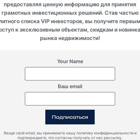
предоставляя ценную информацию для принятия
грамотных инвестиционных решений. Став частью
литного списка VIP инвесторов, вы получите первы
оступ к эксклюзивным объектам, скидкам и новинк
рынка недвижимости!
Удобства
Your Name
По
Одно из крупнейших зданий в мире.
кон
Ваш email
Дизайн здания предлагает невероятный вид
Вст
на линию горизонта города.
Подписаться
Современные интерьеры и отделка
Пад
последнего поколения.
Вводя свой email, вы принимаете нашу политику конфиденциальности и
подтверждаете, что согласны получать от нас рассылку.