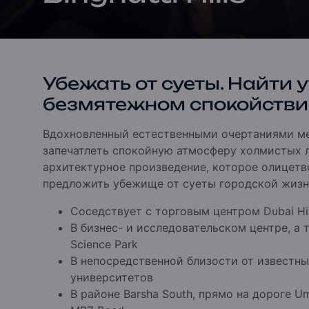
Убежать от суеты. Найти 
безмятежном спокойстви
Вдохновленный естественными очертаниями мест
запечатлеть спокойную атмосферу холмистых л
архитектурное произведение, которое олицетв
предложить убежище от суеты городской жизн
Соседствует с торговым центром Dubai Hil
В бизнес- и исследовательском центре, а 
Science Park
В непосредственной близости от известны
университетов
В районе Barsha South, прямо на дороге U