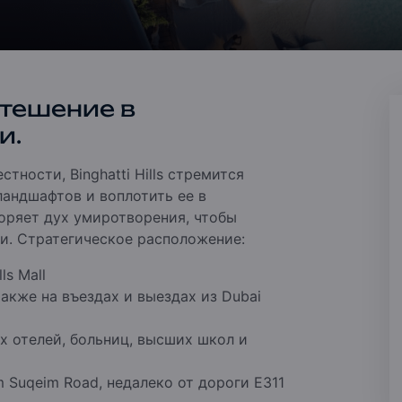
утешение в
и.
ности, Binghatti Hills стремится
андшафтов и воплотить ее в
оряет дух умиротворения, чтобы
и.
Стратегическое расположение:
ls Mall
также на въездах и выездах из Dubai
х отелей, больниц, высших школ и
m Suqeim Road, недалеко от дороги E311