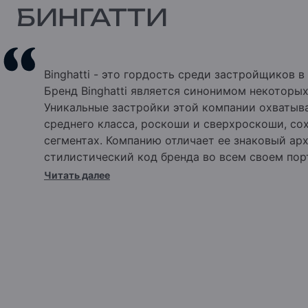
БИНГАТТИ
Binghatti - это гордость среди застройщиков в
Бренд Binghatti является синонимом некоторых
Уникальные застройки этой компании охватыва
среднего класса, роскоши и сверхроскоши, со
сегментах. Компанию отличает ее знаковый ар
стилистический код бренда во всем своем пор
недвижимости, распределенном на более чем 
Читать далее
миллиардов дирхамов, Binghatti считается од
недвижимости в ОАЭ. Компания успешно заверш
рынке недвижимости Дубая к 2023 году.