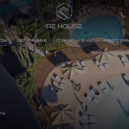
EU
КТЫ
ЗАСТРОЙЩИКИ
СТРАНЫ
О НАС
ИНВЕСТОРА
CH
SE
BRL
SA
TN
ET
аты