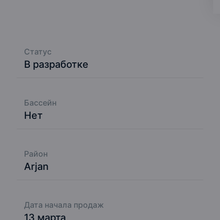
ичеству апартаментов (всего 1 666 единиц)
нцепция
 вид на иконический городской пейзаж
Статус
оматизации внутри единиц
В разработке
него поколения
ямо рядом со станцией метро.
Бассейн
Нет
Район
Arjan
Дата начала продаж
13 марта