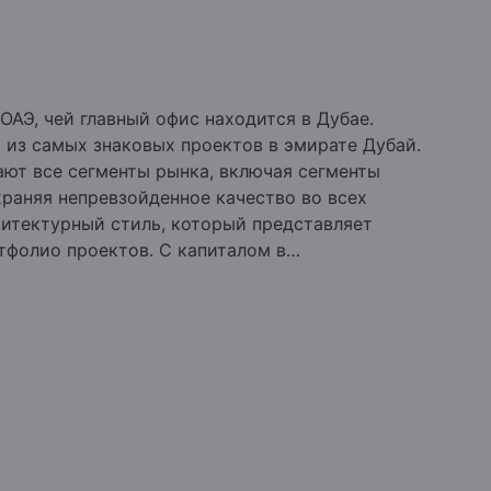
 ОАЭ, чей главный офис находится в Дубае.
 из самых знаковых проектов в эмирате Дубай.
ют все сегменты рынка, включая сегменты
храняя непревзойденное качество во всех
хитектурный стиль, который представляет
тфолио проектов. С капиталом в
50 проектов и превышающим стоимость в 30
ним из крупнейших частных застройщиков
ила более 20 000 апартаментов и вилл на