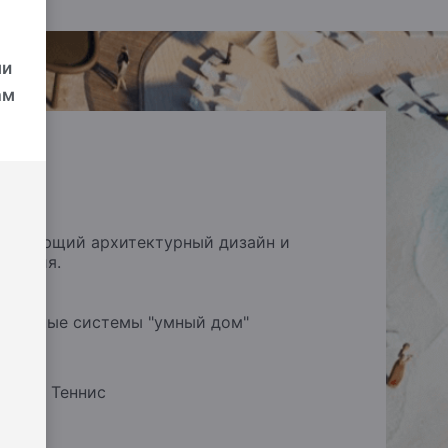
ми
ам
трясающий архитектурный дизайн и
цепция.
роенные системы "умный дом"
дел и Теннис