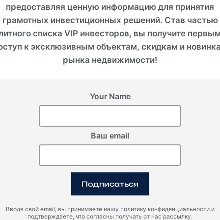
предоставляя ценную информацию для принятия
грамотных инвестиционных решений. Став частью
литного списка VIP инвесторов, вы получите первы
естиционный потен
оступ к эксклюзивным объектам, скидкам и новинк
рынка недвижимости!
Your Name
ви предлагает исключительные инвестиционные возм
иал роста стоимости в связи с процессом вступления 
ход от аренды – идеально для краткосрочной и долго
Ваш email
срочное проживание в Черногории без визы при покуп
алога на перепродажу при покупке первичного жилья 
При вторичных сделках:
Подписаться
3% (для объектов до €150 000)
Вводя свой email, вы принимаете нашу политику конфиденциальности и
6% (для объектов свыше €500 000)
подтверждаете, что согласны получать от нас рассылку.