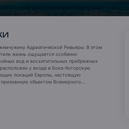
КИ
 жемчужину Адриатической Ривьеры. В этом
стиле жизнь ощущается особенно
койных вод и восхитительных прибрежных
расположен у входа в Бока-Которскую
яющих локаций Европы, настоящую
, признанную объектом Всемирного
о обширного морского пространства. Это
сочетаются самые роскошные современные
я, песчаный пляж, бассейны, рестораны,
побережье Адриатики в Боко-Которском