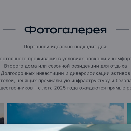
есторанов мирового уровня и
ет что-то для себя: и поклонники
s-образа жизни.
Portonovi стал домом для
множества изысканных ресторанов.
Фотогалерея
 к
Chenot Espace
— инновационному
морская инфраструктура представлена
ерногории. Современная марина вмещает
Портонови идеально подходит для:
а в безопасной и живописной бухте Бока-
остоянного проживания в условиях роскоши и комфор
ает для своих курортов самые
Второго дома или сезонной резиденции для отдыха
лючительной природной красотой и
Долгосрочных инвестиций и диверсификации активов
телей, ценящих премиальную инфраструктуру и безоп
их отелей и частных резиденций —
зупречный сервис и уникальные
шественников – с лета 2025 года ожидаются прямые р
ьные экскурсии и вдохновляющие
 здесь рождаются по-настоящему
годаря эксклюзивному глобальному
ровья и wellness —
Chenot
, One&Only
дставлен
Chenot Espace
.
Это
овано на знаменитой
Методике Chenot®
и