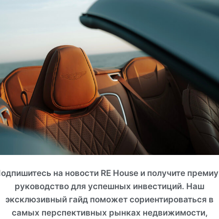
ные программы детокса и восстановления
ного тонуса и оптимального состояния
ina Portonovi, способная принимать яхты и
на в защищенной акватории спокойной
я начала морских путешествий вдоль
з самых чарующих уголков
одпишитесь на новости RE House и получите преми
руководство для успешных инвестиций. Наш
СМОТРЕТЬ ВСЕ ФОТО
эксклюзивный гайд поможет сориентироваться в
самых перспективных рынках недвижимости,