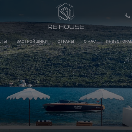
EU
КТЫ
ЗАСТРОЙЩИКИ
СТРАНЫ
О НАС
ИНВЕСТОРА
CH
SE
BRL
SA
TN
ET