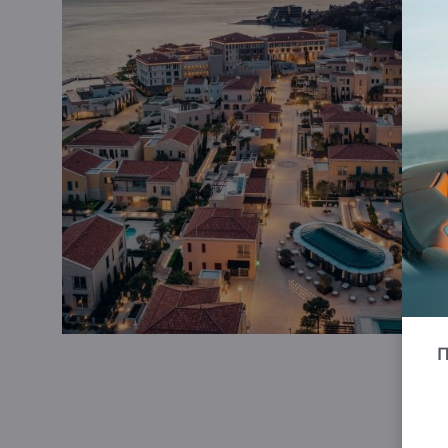
предлагает научно обоснованные индивидуаль
организма — для поддержания энергии, жизнен
здоровья круглый год.
PORTONOVI MARINA
Mar
суперъяхты длиной до
120 метров
, расположе
бухты Бока-Которска
.
Это идеальное место дл
нетронутого побережья Адриатики — одного и
Средиземноморья.
П