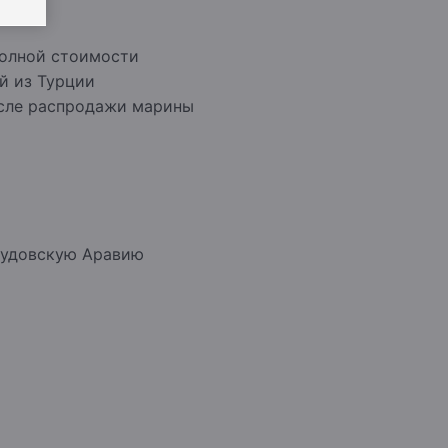
полной стоимости
й из Турции
осле распродажи марины
Саудовскую Аравию