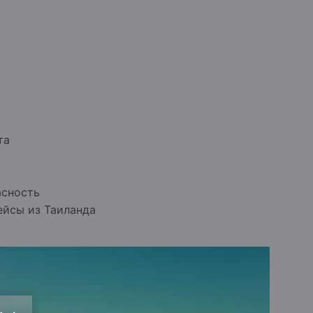
та
асность
ейсы из Таиланда