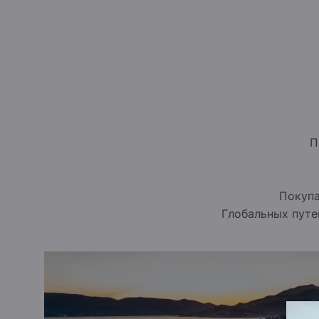
году». От горнолыжных трасс поблизости до р
оздоровительных центров — здесь каждый найд
адреналина, и гурманы, и приверженцы wellnes
первого в Европе курорта One&Only
, а также 
Резиденты и гости комплекса получают доступ
центру здоровья и восстановления.
Роскошная 
Portonovi Marina
— первой въездной гаванью Ч
до
238 яхт длиной до 120 метров
и расположен
П
Которска.
ONE&ONLY RESORTS
One&Only выбир
вдохновляющие уголки планеты — места с иск
неповторимым культурным очарованием.
Покупа
От пляжных и природных резортов до городск
One&Only
предлагает утонченную эстетику, бе
Глобальных путе
впечатления.
Неподдельная кухня, индивидуал
пространства для отдыха и восстановления —
незабываемые моменты.
CHENOT ESPACE
Бла
партнёрству с ведущим брендом в области здо
Portonovi стал первым курортом сети, где пре
трансформационное wellness-путешествие осн