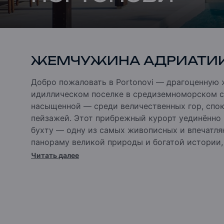
ЖЕМЧУЖИНА АДРИАТИ
Добро пожаловать в Portonovi — драгоценную
идиллическом поселке в средиземноморском 
насыщенной — среди величественных гор, спо
пейзажей.
Этот прибрежный курорт уединённо 
бухту — одну из самых живописных и впечатл
панораму великой природы и богатой истории
наследия ЮНЕСКО.
Читать далее
Portonovi является неотъемлемой частью этог
прекрасно обустроенный поселок, в котором 
резиденции Адриатики, марина мирового уровн
кафе, бары и парки.
Portonovi расположен на 