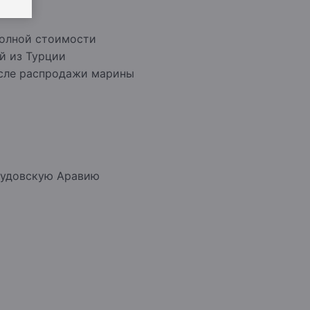
полной стоимости
й из Турции
осле распродажи марины
Саудовскую Аравию