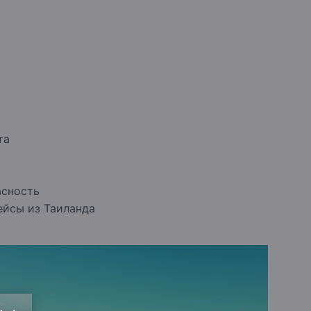
та
асность
ейсы из Таиланда