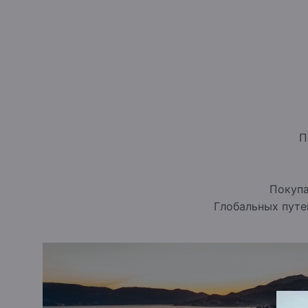
году». От горнолыжных трасс поблизости до р
оздоровительных центров — здесь каждый найд
адреналина, и гурманы, и приверженцы wellnes
первого в Европе курорта One&Only
, а также 
Резиденты и гости комплекса получают доступ
центру здоровья и восстановления.
Роскошная 
Portonovi Marina
— первой въездной гаванью Ч
до
238 яхт длиной до 120 метров
и расположен
П
Которска.
ONE&ONLY RESORTS
One&Only выбир
вдохновляющие уголки планеты — места с иск
неповторимым культурным очарованием.
Покупа
От пляжных и природных резортов до городск
One&Only
предлагает утонченную эстетику, бе
Глобальных путе
впечатления.
Неподдельная кухня, индивидуал
пространства для отдыха и восстановления —
незабываемые моменты.
CHENOT ESPACE
Бла
партнёрству с ведущим брендом в области здо
Portonovi стал первым курортом сети, где пре
трансформационное wellness-путешествие осн