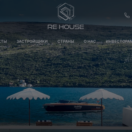
EU
КТЫ
ЗАСТРОЙЩИКИ
СТРАНЫ
О НАС
ИНВЕСТОРА
CH
SE
BRL
SA
TN
ET