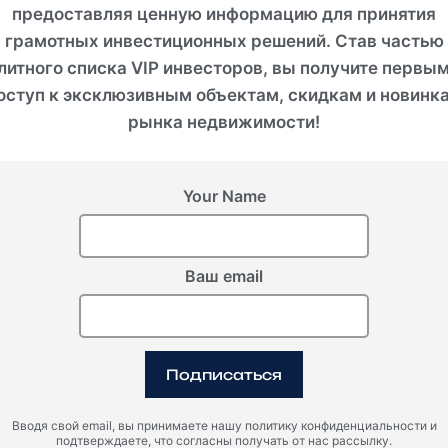
предоставляя ценную информацию для принятия
грамотных инвестиционных решений. Став частью
литного списка VIP инвесторов, вы получите первы
естиционный потен
оступ к эксклюзивным объектам, скидкам и новинк
рынка недвижимости!
Your Name
ви предлагает исключительные инвестиционные возм
иал роста стоимости в связи с процессом вступления 
ход от аренды – идеально для краткосрочной и долго
Ваш email
срочное проживание в Черногории без визы при покуп
алога на перепродажу при покупке первичного жилья 
При вторичных сделках:
Подписаться
3% (для объектов до €150 000)
Вводя свой email, вы принимаете нашу политику конфиденциальности и
6% (для объектов свыше €500 000)
подтверждаете, что согласны получать от нас рассылку.