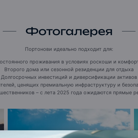
есторанов мирового уровня и
ет что-то для себя: и поклонники
s-образа жизни.
Portonovi стал домом для
множества изысканных ресторанов.
Фотогалерея
 к
Chenot Espace
— инновационному
морская инфраструктура представлена
ерногории. Современная марина вмещает
Портонови идеально подходит для:
а в безопасной и живописной бухте Бока-
остоянного проживания в условиях роскоши и комфор
ает для своих курортов самые
Второго дома или сезонной резиденции для отдыха
лючительной природной красотой и
Долгосрочных инвестиций и диверсификации активов
телей, ценящих премиальную инфраструктуру и безоп
их отелей и частных резиденций —
зупречный сервис и уникальные
шественников – с лета 2025 года ожидаются прямые р
ьные экскурсии и вдохновляющие
 здесь рождаются по-настоящему
годаря эксклюзивному глобальному
ровья и wellness —
Chenot
, One&Only
дставлен
Chenot Espace
.
Это
овано на знаменитой
Методике Chenot®
и