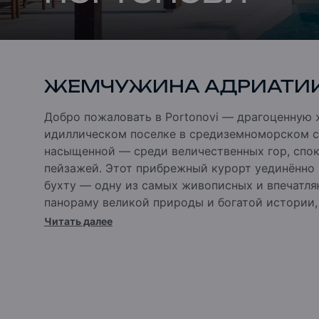
ЖЕМЧУЖИНА АДРИАТИ
Добро пожаловать в Portonovi — драгоценную
идиллическом поселке в средиземноморском 
насыщенной — среди величественных гор, спо
пейзажей.
Этот прибрежный курорт уединённо 
бухту — одну из самых живописных и впечатл
панораму великой природы и богатой истории
наследия ЮНЕСКО.
Читать далее
Portonovi является неотъемлемой частью этог
прекрасно обустроенный поселок, в котором 
резиденции Адриатики, марина мирового уровн
кафе, бары и парки.
Portonovi расположен на 