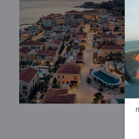
предлагает научно обоснованные индивидуаль
организма — для поддержания энергии, жизнен
здоровья круглый год.
PORTONOVI MARINA
Mar
суперъяхты длиной до
120 метров
, расположе
бухты Бока-Которска
.
Это идеальное место дл
нетронутого побережья Адриатики — одного и
Средиземноморья.
П