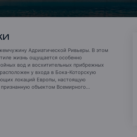
КИ
 жемчужину Адриатической Ривьеры. В этом
стиле жизнь ощущается особенно
койных вод и восхитительных прибрежных
расположен у входа в Бока-Которскую
яющих локаций Европы, настоящую
, признанную объектом Всемирного
о обширного морского пространства. Это
сочетаются самые роскошные современные
я, песчаный пляж, бассейны, рестораны,
побережье Адриатики в Боко-Которском