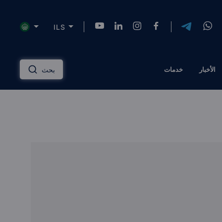
ILS
NZD
INR
AUD
USD
English
الأخبار
خدمات
بحث
HKD
SGD
RUB
ZAR
Русский
PLN
MYR
CNY
THB
دليل الاستثمار العقاري
عربي
EGP
TRY
ILS
AED
إدارة الممتلكات
QAR
OMR
JOD
KWD
مساكن ذات علامة تجارية
BTC
AZN
KZT
TZS
الحلول المالية
الرهن العقاري