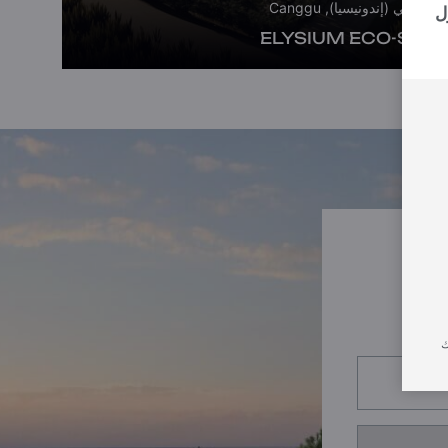
بالي (إندونيسيا), Canggu
ل
ELYSIUM ECO-SITY
ك