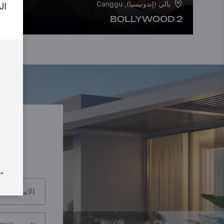
بالي (إندونيسيا), Canggu
ال
BOLLYWOOD 2
من