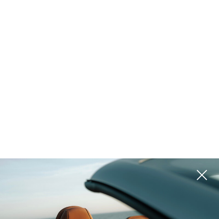
المشاريع
يرجى استخدام المرشحات الموجودة على اليمين للبحث عن الخيار الأفضل لك
ROI 14%
ROI 10%
بالي (إندونيسيا), Canggu
بالي (إندونيسيا), Nusa Dua
EDEM
BOLLYWOOD 2
ROI 13%