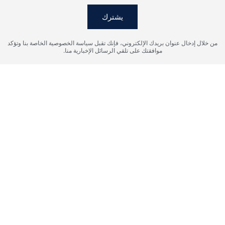
يشترك
من خلال إدخال عنوان بريدك الإلكتروني، فإنك تقبل سياسة الخصوصية الخاصة بنا وتؤكد
موافقتك على تلقي الرسائل الإخبارية منا.
أوافق على شروط معالجة البيانات الشخصية، وأوافق على إرسال
المعلومات إلى البريد الإلكتروني المحدد.
إرسال