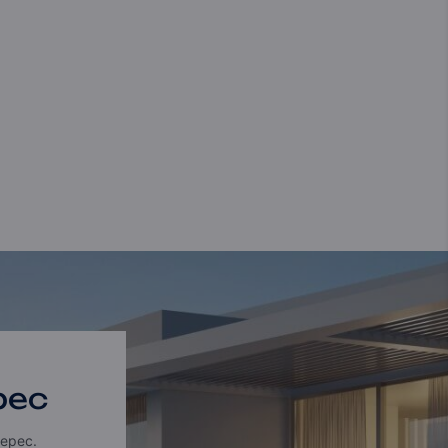
рес
ерес.