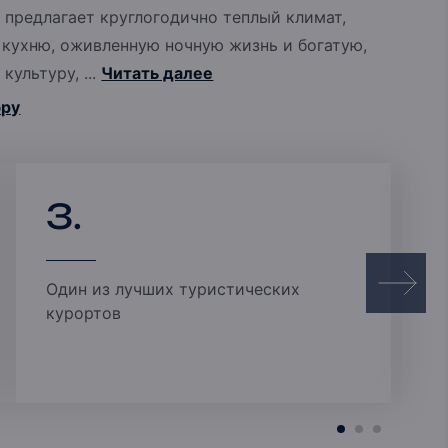
Ипотечные Решения
 предлагает круглогодично теплый климат,
кухню, оживленную ночную жизнь и богатую,
Частная консультация
культуру, ...
Читать далее
юру
Инвестиционные
портфели
3.
Один из лучших туристических
курортов