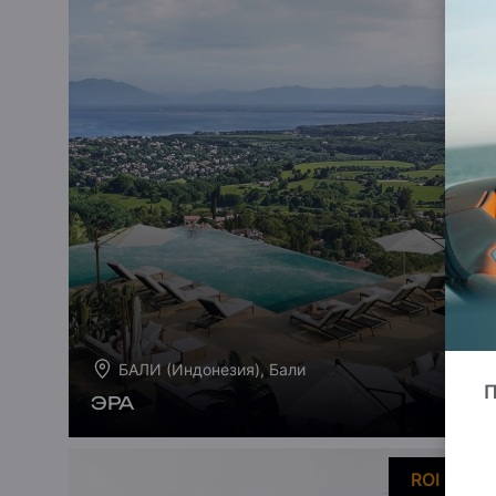
БАЛИ (Индонезия), Бали
П
ЭРА
ROI 14%