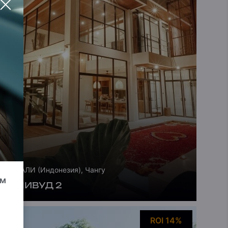
БАЛИ (Индонезия), Чангу
ум
БАЛИВУД 2
ROI 14%