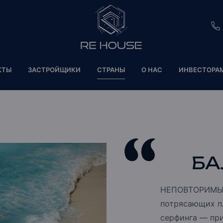
EU
КТЫ
ЗАСТРОЙЩИКИ
СТРАНЫ
О НАС
ИНВЕСТОРА
CH
SE
BRL
SA
БА
TN
НЕПОВТОРИМЫЙ
ET
потрясающих п
серфинга — при