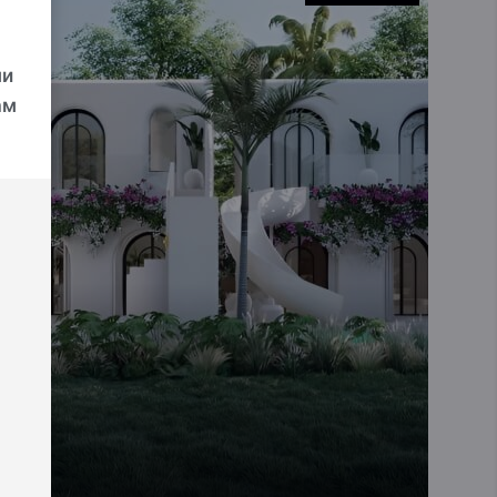
ми
ам