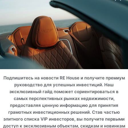
ROI 18%
Объединенные Арабские
Эмираты, Дубай
Объединенные Арабские
Эмираты, Дубай
ЯХТИНГ ФРАНК
МЮЛЛЕР
ВАЙЛДС МОРИНГА
Подпишитесь на новости RE House и получите премиум
руководство для успешных инвестиций. Наш
ROI 18%
ROI 17%
эксклюзивный гайд поможет сориентироваться в
самых перспективных рынках недвижимости,
предоставляя ценную информацию для принятия
грамотных инвестиционных решений. Став частью
элитного списка VIP инвесторов, вы получите первыми
доступ к эксклюзивным объектам, скидкам и новинкам