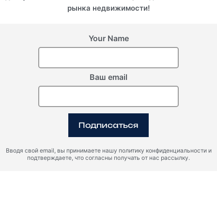
рынка недвижимости!
Объединенные Арабские
Эмираты, Дубай
Your Name
Объединенные Арабские
Эмираты, Дубай
БИНГАТТИ
СОУЛЕВЕР
ХИЛЛКРЕСТ
Ваш email
ROI 18%
ROI 18%
Подписаться
Вводя свой email, вы принимаете нашу политику конфиденциальности и
подтверждаете, что согласны получать от нас рассылку.
Объединенные Арабские
Эмираты, Дубай
Объединенные Арабские
Эмираты, Дубай
САМАНА
ИМПЕРИАЛ ГАРДЕН
РАЙЗ БАЙ АТЛОН