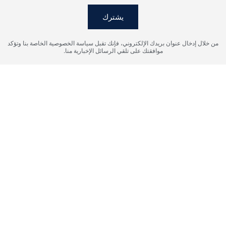
يشترك
من خلال إدخال عنوان بريدك الإلكتروني، فإنك تقبل سياسة الخصوصية الخاصة بنا وتؤكد
موافقتك على تلقي الرسائل الإخبارية منا.
أوافق على شروط معالجة البيانات الشخصية، وأوافق على إرسال
المعلومات إلى البريد الإلكتروني المحدد.
إرسال