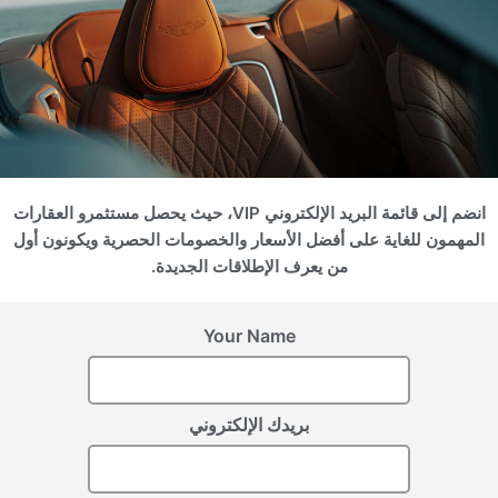
الإمارات العربية المتحدة,
الإمارات العربية المتحدة,
Dubai
Dubai
انضم إلى قائمة البريد الإلكتروني VIP، حيث يحصل مستثمرو العقارات
WEYBRIDGE
KENSINGTON
المهمون للغاية على أفضل الأسعار والخصومات الحصرية ويكونون أول
GARDENS FIVE
GARDENS
من يعرف الإطلاقات الجديدة.
Your Name
سجل اهتمامك
بريدك الإلكتروني
يرجى تزويدنا بالتفاصيل لتسجيل اهتمامك