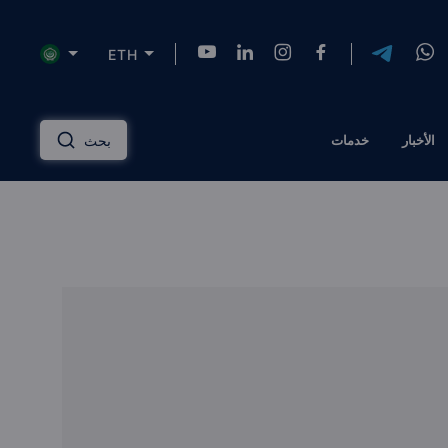
ETH
NZD
INR
AUD
USD
English
الأخبار
خدمات
بحث
HKD
SGD
RUB
ZAR
Русский
PLN
MYR
CNY
THB
دليل الاستثمار العقاري
عربي
EGP
TRY
ILS
AED
إدارة الممتلكات
QAR
OMR
JOD
KWD
مساكن ذات علامة تجارية
BTC
AZN
KZT
TZS
الحلول المالية
الرهن العقاري