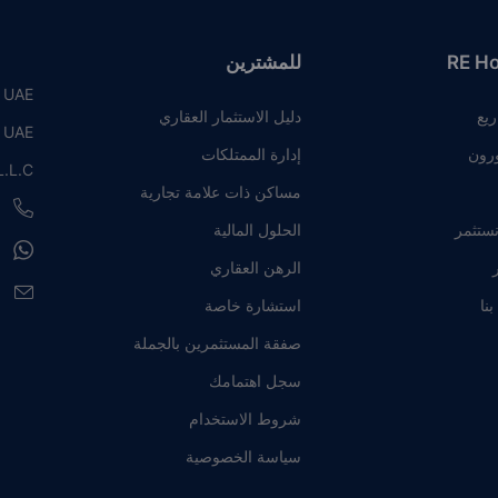
RE H
للمشترين
, UAE
ريع
دليل الاستثمار العقاري
, UAE
رون
إدارة الممتلكات
.L.C
مساكن ذات علامة تجارية
8
نستثمر
الحلول المالية
8
ر
الرهن العقاري
e
نا
استشارة خاصة
صفقة المستثمرين بالجملة
سجل اهتمامك
شروط الاستخدام
سياسة الخصوصية