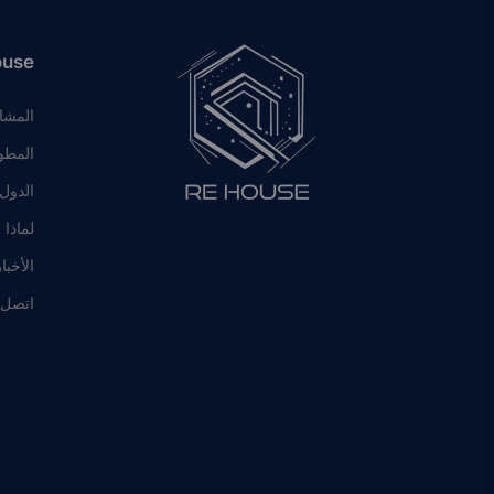
ouse
المشا
المطو
الدول
لماذا 
الأخبا
اتصل ب