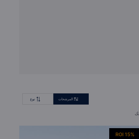
استشارة خاصة
صفقة المستثمرين بالجملة
المرشحات
نوع
لك
ROI 15%