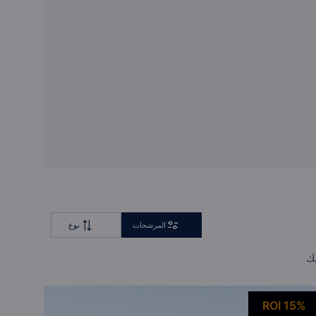
استشارة خاصة
صفقة المستثمرين بالجملة
المرشحات
نوع
لك
ROI 15%