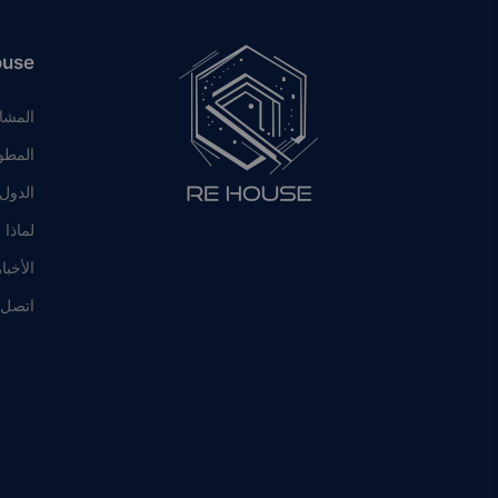
ouse
المشا
المطو
الدول
لماذا 
الأخبا
اتصل ب