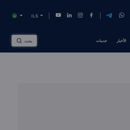
ILS
NZD
INR
AUD
USD
English
الأخبار
خدمات
بحث
HKD
SGD
RUB
ZAR
Русский
PLN
MYR
CNY
THB
دليل الاستثمار العقاري
عربي
EGP
TRY
ILS
AED
إدارة الممتلكات
QAR
OMR
JOD
KWD
مساكن ذات علامة تجارية
BTC
AZN
KZT
TZS
الحلول المالية
الرهن العقاري