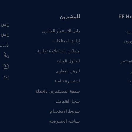
RE H
للمشترين
, UAE
ريع
دليل الاستثمار العقاري
, UAE
رون
إدارة الممتلكات
.L.C
مساكن ذات علامة تجارية
8
نستثمر
الحلول المالية
8
ر
الرهن العقاري
e
نا
استشارة خاصة
صفقة المستثمرين بالجملة
سجل اهتمامك
شروط الاستخدام
سياسة الخصوصية