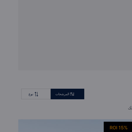
استشارة خاصة
صفقة المستثمرين بالجملة
المرشحات
نوع
لك
ROI 15%