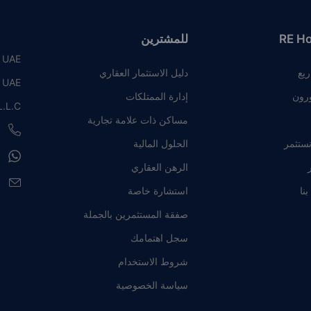
RE H
للمشترين
, UAE
ريع
دليل الاستثمار العقاري
, UAE
رون
إدارة الممتلكات
.L.C
مساكن ذات علامة تجارية
8
نستثمر
الحلول المالية
8
ر
الرهن العقاري
e
نا
استشارة خاصة
صفقة المستثمرين بالجملة
سجل اهتمامك
شروط الاستخدام
سياسة الخصوصية