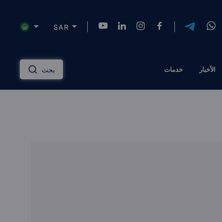
SAR
NZD
INR
AUD
USD
English
الأخبار
خدمات
بحث
HKD
SGD
RUB
ZAR
Русский
PLN
MYR
CNY
THB
دليل الاستثمار العقاري
عربي
EGP
TRY
ILS
AED
إدارة الممتلكات
QAR
OMR
JOD
KWD
مساكن ذات علامة تجارية
BTC
AZN
KZT
TZS
الحلول المالية
الرهن العقاري