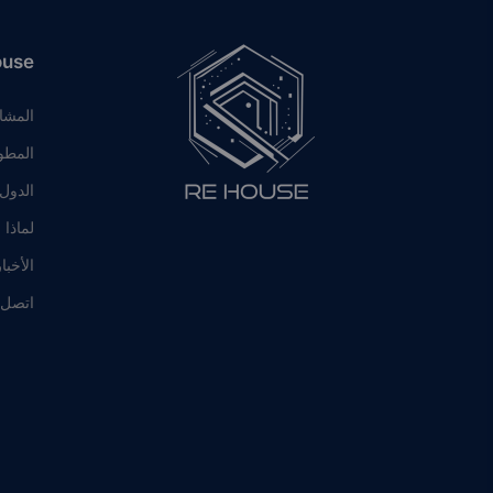
ouse
المشا
المطو
الدول
لماذا 
الأخبا
اتصل ب