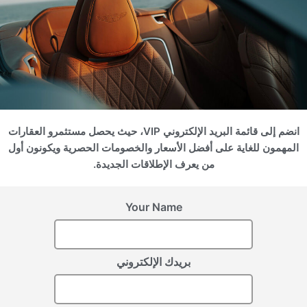
الإمارات العربية المتحدة,
الإمارات العربية المتحدة,
Dubai
Dubai
انضم إلى قائمة البريد الإلكتروني VIP، حيث يحصل مستثمرو العقارات
WEYBRIDGE
KENSINGTON
المهمون للغاية على أفضل الأسعار والخصومات الحصرية ويكونون أول
GARDENS FIVE
GARDENS
من يعرف الإطلاقات الجديدة.
Your Name
سجل اهتمامك
بريدك الإلكتروني
يرجى تزويدنا بالتفاصيل لتسجيل اهتمامك