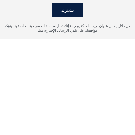
يشترك
من خلال إدخال عنوان بريدك الإلكتروني، فإنك تقبل سياسة الخصوصية الخاصة بنا وتؤكد
موافقتك على تلقي الرسائل الإخبارية منا.
أوافق على شروط معالجة البيانات الشخصية، وأوافق على إرسال
المعلومات إلى البريد الإلكتروني المحدد.
إرسال