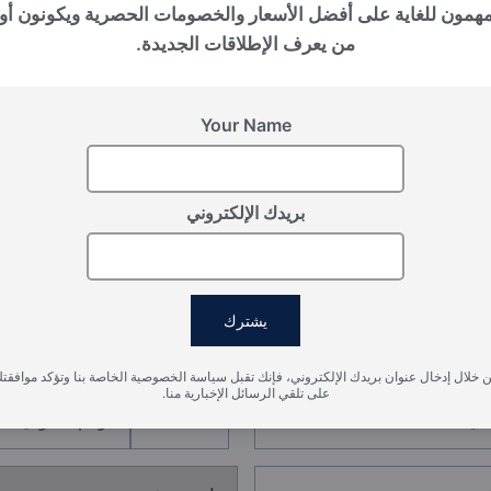
بالي (إندونيسيا), Nuanu
مهمون للغاية على أفضل الأسعار والخصومات الحصرية ويكونون أو
THE PAVILIONS
من يعرف الإطلاقات الجديدة.
Your Name
بريدك الإلكتروني
سجل اهتمامك
يشترك
يرجى تزويدنا بالتفاصيل لتسجيل اهتمامك
 خلال إدخال عنوان بريدك الإلكتروني، فإنك تقبل سياسة الخصوصية الخاصة بنا وتؤكد موافقت
على تلقي الرسائل الإخبارية منا.