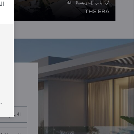
بالي (إندونيسيا), Bali
ال
THE ERA
من