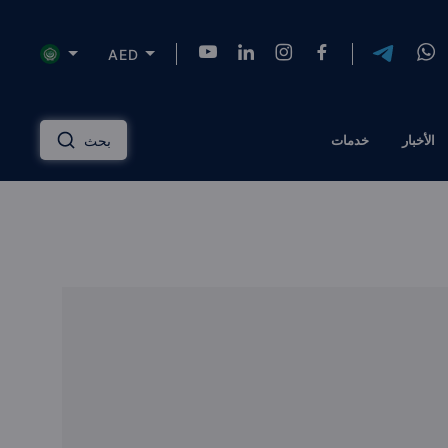
AED
NZD
INR
AUD
USD
English
الأخبار
خدمات
بحث
HKD
SGD
RUB
ZAR
Русский
PLN
MYR
CNY
THB
دليل الاستثمار العقاري
عربي
EGP
TRY
ILS
AED
إدارة الممتلكات
QAR
OMR
JOD
KWD
مساكن ذات علامة تجارية
BTC
AZN
KZT
TZS
الحلول المالية
الرهن العقاري