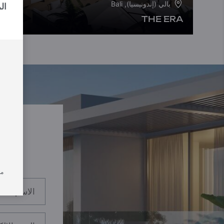
بالي (إندونيسيا), Bali
ال
THE ERA
من