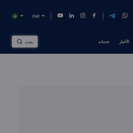
INR
NZD
INR
AUD
USD
English
الأخبار
خدمات
بحث
HKD
SGD
RUB
ZAR
Русский
PLN
MYR
CNY
THB
دليل الاستثمار العقاري
عربي
EGP
TRY
ILS
AED
إدارة الممتلكات
QAR
OMR
JOD
KWD
مساكن ذات علامة تجارية
BTC
AZN
KZT
TZS
الحلول المالية
الرهن العقاري