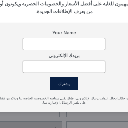
بالي (إندونيسيا), Nuanu
مهمون للغاية على أفضل الأسعار والخصومات الحصرية ويكونون أو
THE PAVILIONS
من يعرف الإطلاقات الجديدة.
Your Name
بريدك الإلكتروني
سجل اهتمامك
يشترك
يرجى تزويدنا بالتفاصيل لتسجيل اهتمامك
 خلال إدخال عنوان بريدك الإلكتروني، فإنك تقبل سياسة الخصوصية الخاصة بنا وتؤكد موافقت
على تلقي الرسائل الإخبارية منا.