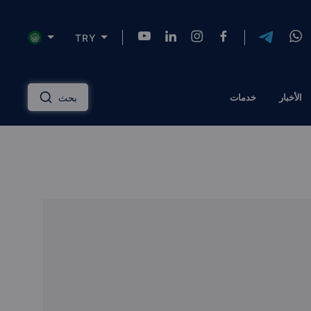
TRY
NZD
INR
AUD
USD
English
الأخبار
خدمات
بحث
HKD
SGD
RUB
ZAR
Русский
PLN
MYR
CNY
THB
دليل الاستثمار العقاري
عربي
EGP
TRY
ILS
AED
إدارة الممتلكات
QAR
OMR
JOD
KWD
مساكن ذات علامة تجارية
BTC
AZN
KZT
TZS
الحلول المالية
الرهن العقاري