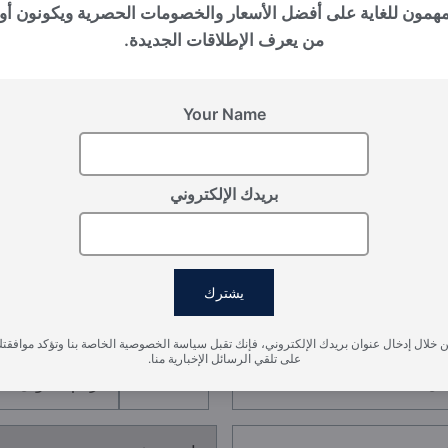
بالي (إندونيسيا), Nuanu
مهمون للغاية على أفضل الأسعار والخصومات الحصرية ويكونون أو
THE PAVILIONS
من يعرف الإطلاقات الجديدة.
Your Name
بريدك الإلكتروني
سجل اهتمامك
يشترك
يرجى تزويدنا بالتفاصيل لتسجيل اهتمامك
 خلال إدخال عنوان بريدك الإلكتروني، فإنك تقبل سياسة الخصوصية الخاصة بنا وتؤكد موافقت
على تلقي الرسائل الإخبارية منا.