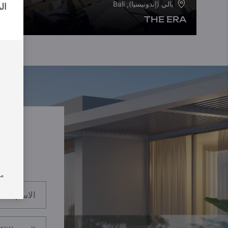
بالي (إندونيسيا), Bali
ال
THE ERA
من