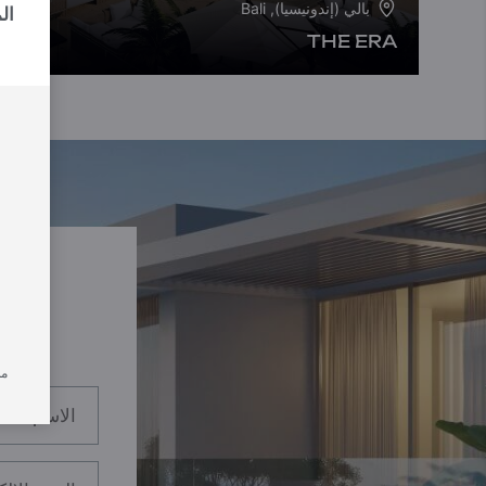
بالي (إندونيسيا), Bali
ال
THE ERA
من