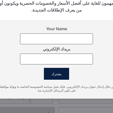
بالي (إندونيسيا), Nuanu
مهمون للغاية على أفضل الأسعار والخصومات الحصرية ويكونون أو
THE PAVILIONS
من يعرف الإطلاقات الجديدة.
Your Name
بريدك الإلكتروني
سجل اهتمامك
يشترك
يرجى تزويدنا بالتفاصيل لتسجيل اهتمامك
 خلال إدخال عنوان بريدك الإلكتروني، فإنك تقبل سياسة الخصوصية الخاصة بنا وتؤكد موافقت
على تلقي الرسائل الإخبارية منا.