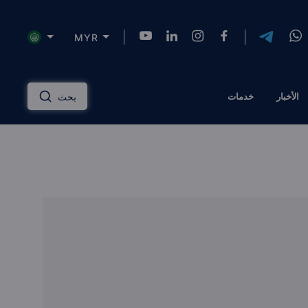
MYR
NZD
INR
AUD
USD
English
الأخبار
خدمات
بحث
HKD
SGD
RUB
ZAR
Русский
PLN
MYR
CNY
THB
دليل الاستثمار العقاري
عربي
EGP
TRY
ILS
AED
إدارة الممتلكات
QAR
OMR
JOD
KWD
مساكن ذات علامة تجارية
BTC
AZN
KZT
TZS
الحلول المالية
الرهن العقاري