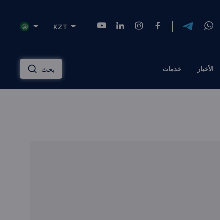
KZT
NZD
INR
AUD
USD
English
الأخبار
خدمات
بحث
HKD
SGD
RUB
ZAR
Русский
PLN
MYR
CNY
THB
دليل الاستثمار العقاري
عربي
EGP
TRY
ILS
AED
إدارة الممتلكات
QAR
OMR
JOD
KWD
مساكن ذات علامة تجارية
BTC
AZN
KZT
TZS
الحلول المالية
الرهن العقاري