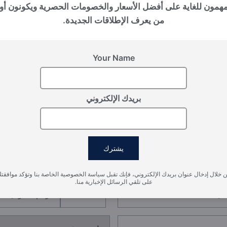
بالي (إندونيسيا), Nuanu
مهمون للغاية على أفضل الأسعار والخصومات الحصرية ويكونون أو
THE PAVILIONS
من يعرف الإطلاقات الجديدة.
Your Name
بريدك الإلكتروني
سجل اهتمامك
يشترك
يرجى تزويدنا بالتفاصيل لتسجيل اهتمامك
 خلال إدخال عنوان بريدك الإلكتروني، فإنك تقبل سياسة الخصوصية الخاصة بنا وتؤكد موافقت
على تلقي الرسائل الإخبارية منا.