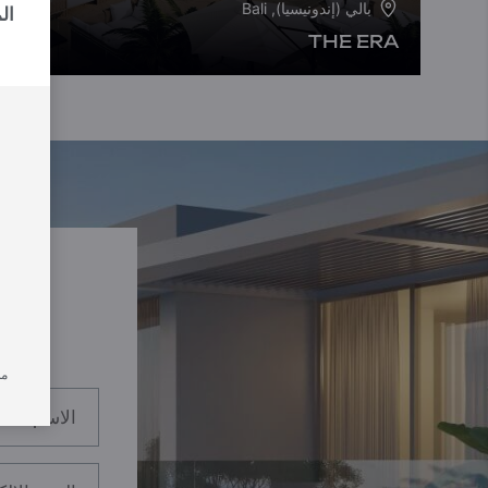
بالي (إندونيسيا), Bali
ال
THE ERA
من